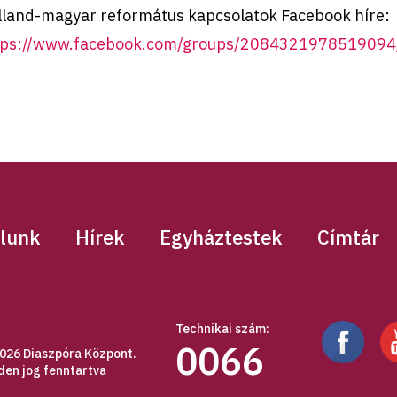
lland-magyar református kapcsolatok Facebook híre:
tps://www.facebook.com/groups/208432197851909
lunk
Hírek
Egyháztestek
Címtár
Technikai szám:
0066
026 Diaszpóra Központ.
den jog fenntartva