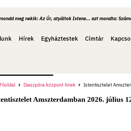
.mondd meg nekik: Az Úr, atyáitok Istene... azt mondta: Számo
lunk
Hírek
Egyháztestek
Címtár
Kapcso
Főoldal
Diaszpóra központ hírek
Istentisztelet Amszte
tentisztelet Amszterdamban 2026. július 1