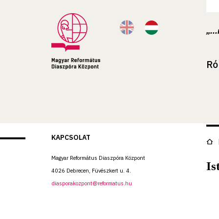
„..
Ró
KAPCSOLAT
Magyar Református Diaszpóra Központ
Is
4026 Debrecen, Füvészkert u. 4.
diasporakozpont@reformatus.hu