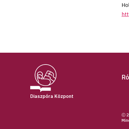
Ho
ht
Ró
Diaszpóra Központ
Ⓒ 2
Min