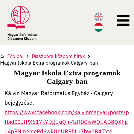
Főoldal
Diaszpóra központ hírek
Magyar Iskola Extra programok Calgary-ban
Magyar Iskola Extra programok
Calgary-ban
Kálvin Magyar Református Egyház - Calgary
bejegyzése:
https://www.facebook.com/kalvinmagyar/posts/p
fbid02JfPX617kYDgExiQm4zRBGivWQEAD8QXhg
u4pENmMnePdSwkUnUBPhLu7bwhB4TYvl