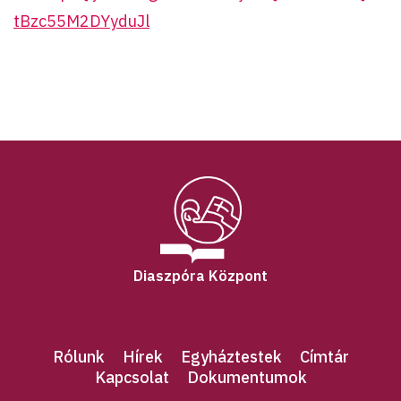
tBzc55M2DYyduJl
Diaszpóra Központ
Rólunk
Hírek
Egyháztestek
Címtár
Kapcsolat
Dokumentumok