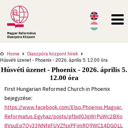
Home
Diaszpóra központ hírek
Húsvéti üzenet - Phoenix - 2026. április 5. 12.00 óra
Húsvéti üzenet - Phoenix - 2026. április 5.
12.00 óra
First Hungarian Reformed Church in Phoenix
bejegyzése:
https://www.facebook.com/Elso.Phoenixi.Magyar.
Reformatus.Egyhaz/posts/pfbid0JqWrPuWc2BXo
8VsuEp7Qy33NNfgFUVZfsxPFjmRQ9WC14DGQLL