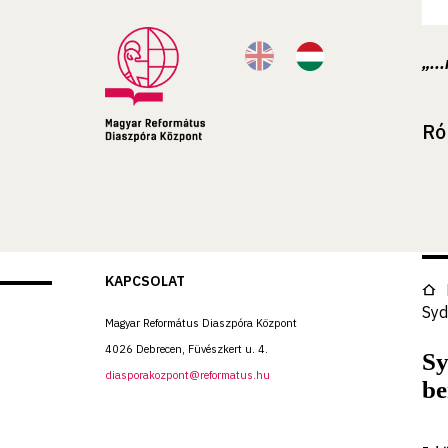
„..
Ró
KAPCSOLAT
Syd
Magyar Református Diaszpóra Központ
4026 Debrecen, Füvészkert u. 4.
Sy
diasporakozpont@reformatus.hu
be