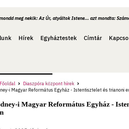
.mondd meg nekik: Az Úr, atyáitok Istene... azt mondta: Számo
lunk
Hírek
Egyháztestek
Címtár
Kapcso
Főoldal
Diaszpóra központ hírek
ney-i Magyar Református Egyház - Istentisztelet és trianon
dney-i Magyar Református Egyház - Istent
n