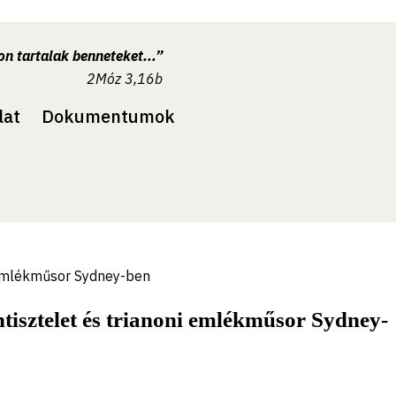
n tartalak benneteket...”
2Móz 3,16b
lat
Dokumentumok
i emlékműsor Sydney-ben
isztelet és trianoni emlékműsor Sydney-