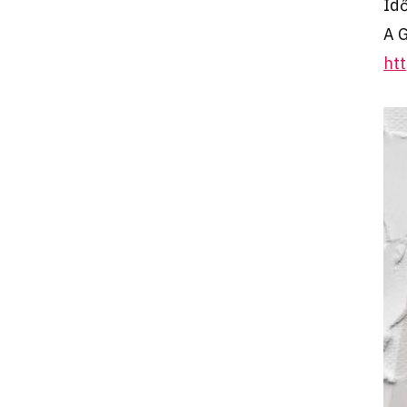
Idő
A 
ht