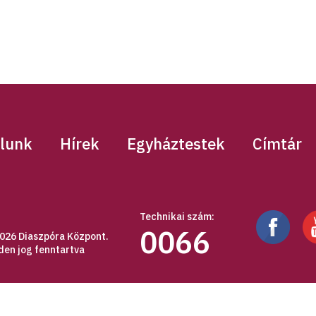
lunk
Hírek
Egyháztestek
Címtár
Technikai szám:
0066
026 Diaszpóra Központ.
den jog fenntartva