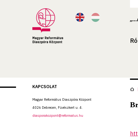
„..
Ró
KAPCSOLAT
Magyar Református Diaszpóra Központ
Br
4026 Debrecen, Füvészkert u. 4.
diasporakozpont@reformatus.hu
ht