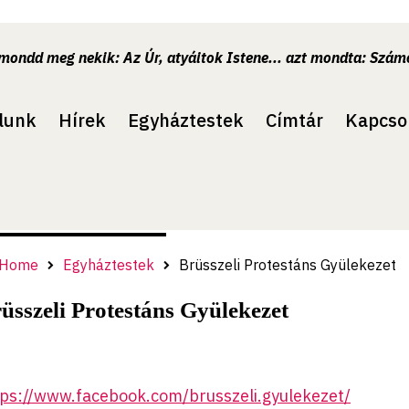
.mondd meg nekik: Az Úr, atyáitok Istene... azt mondta: Számo
lunk
Hírek
Egyháztestek
Címtár
Kapcso
Home
Egyháztestek
Brüsszeli Protestáns Gyülekezet
üsszeli Protestáns Gyülekezet
tps://www.facebook.com/brusszeli.gyulekezet/