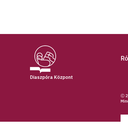
Ró
Diaszpóra Központ
Ⓒ 2
Min