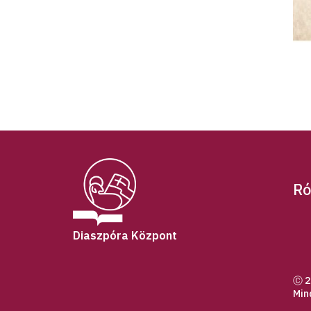
Ró
Diaszpóra Központ
Ⓒ 2
Min