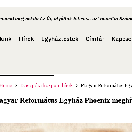
.mondd meg nekik: Az Úr, atyáitok Istene... azt mondta: Számo
lunk
Hírek
Egyháztestek
Címtár
Kapcso
Home
Diaszpóra központ hírek
Magyar Református Egy
gyar Református Egyház Phoenix meghívó