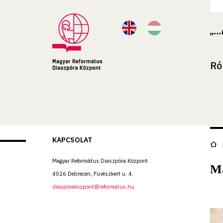
„..
Ró
KAPCSOLAT
Magyar Református Diaszpóra Központ
Ma
4026 Debrecen, Füvészkert u. 4.
diasporakozpont@reformatus.hu