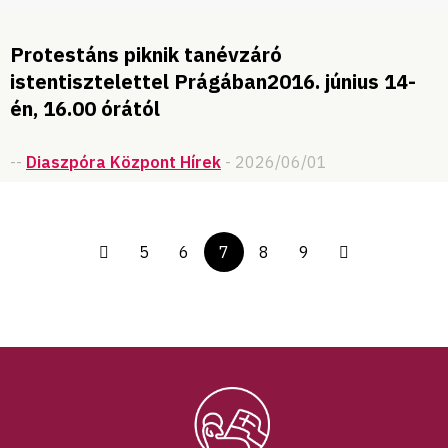
Protestáns piknik tanévzáró
istentisztelettel Prágában2016. június 14-
én, 16.00 órától
--
Diaszpóra Központ Hírek
- 2026/06/01
5
6
7
8
9