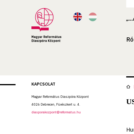
„..
Ró
KAPCSOLAT
Magyar Református Diaszpóra Központ
US
4026 Debrecen, Füvészkert u. 4.
diasporakozpont@reformatus.hu
Hu