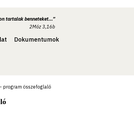
n tartalak benneteket...”
2Móz 3,16b
lat
Dokumentumok
– program összefoglaló
ló