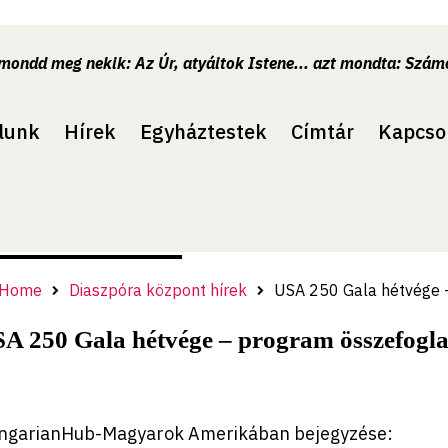
.mondd meg nekik: Az Úr, atyáitok Istene... azt mondta: Számo
lunk
Hírek
Egyháztestek
Címtár
Kapcso
Home
Diaszpóra központ hírek
USA 250 Gala hétvége 
A 250 Gala hétvége – program összefogla
ngarianHub-Magyarok Amerikában bejegyzése: