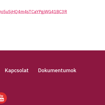
CQo5uSjHQ4m4sTCaYPgjWG41BC3R
Kapcsolat
Dokumentumok