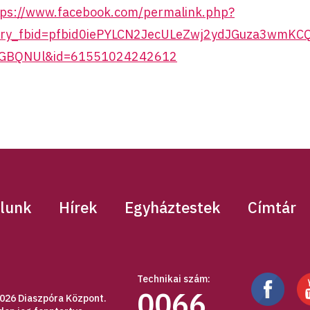
tps://www.facebook.com/permalink.php?
ory_fbid=pfbid0iePYLCN2JecULeZwj2ydJGuza3wmK
GBQNUl&id=61551024242612
lunk
Hírek
Egyháztestek
Címtár
Technikai szám:
0066
026 Diaszpóra Központ.