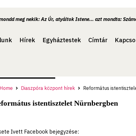
.mondd meg nekik: Az Úr, atyáitok Istene... azt mondta: Számo
lunk
Hírek
Egyháztestek
Címtár
Kapcso
Home
Diaszpóra központ hírek
Református istentiszte
formátus istentisztelet Nürnbergben
kete Ivett Facebook bejegyzése: