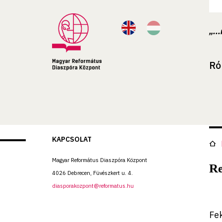
„..
Ró
KAPCSOLAT
Magyar Református Diaszpóra Központ
Re
4026 Debrecen, Füvészkert u. 4.
diasporakozpont@reformatus.hu
Fe