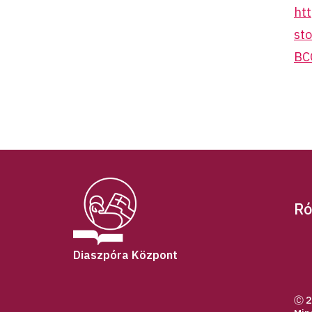
ht
st
BC
Ró
Diaszpóra Központ
Ⓒ 2