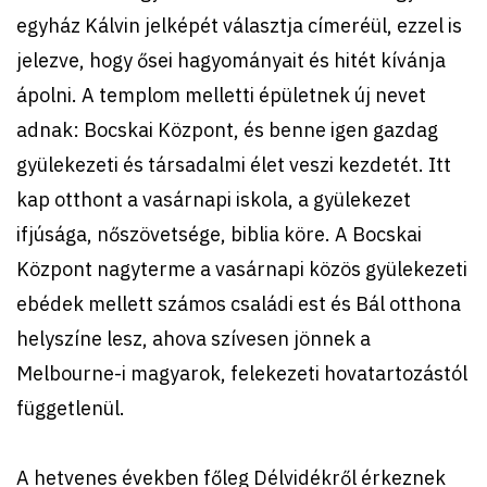
egyház Kálvin jelképét választja címeréül, ezzel is
jelezve, hogy ősei hagyományait és hitét kívánja
ápolni. A templom melletti épületnek új nevet
adnak: Bocskai Központ, és benne igen gazdag
gyülekezeti és társadalmi élet veszi kezdetét. Itt
kap otthont a vasárnapi iskola, a gyülekezet
ifjúsága, nőszövetsége, biblia köre. A Bocskai
Központ nagyterme a vasárnapi közös gyülekezeti
ebédek mellett számos családi est és Bál otthona
helyszíne lesz, ahova szívesen jönnek a
Melbourne-i magyarok, felekezeti hovatartozástól
függetlenül.
A hetvenes években főleg Délvidékről érkeznek