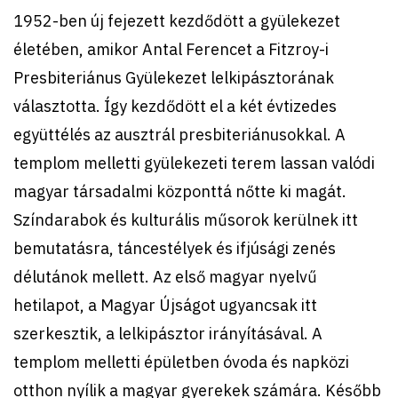
1952-ben új fejezett kezdődött a gyülekezet
életében, amikor Antal Ferencet a Fitzroy-i
Presbiteriánus Gyülekezet lelkipásztorának
választotta. Így kezdődött el a két évtizedes
együttélés az ausztrál presbiteriánusokkal. A
templom melletti gyülekezeti terem lassan valódi
magyar társadalmi központtá nőtte ki magát.
Színdarabok és kulturális műsorok kerülnek itt
bemutatásra, táncestélyek és ifjúsági zenés
délutánok mellett. Az első magyar nyelvű
hetilapot, a Magyar Újságot ugyancsak itt
szerkesztik, a lelkipásztor irányításával. A
templom melletti épületben óvoda és napközi
otthon nyílik a magyar gyerekek számára. Később