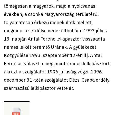
tömegesen a magyarok, majd a nyolcvanas
években, a csonka Magyarország területéről
folyamatosan érkező menekültek mellett,
megindul az erdélyi menekülthullám. 1993 július
13. napján Antal Ferenc lelkipásztor visszaadta
nemes lelkét teremtő Urának. A gyülekezet
Közgyűlése 1993. szeptember 12-én ifj. Antal
Ferencet választja meg, mint rendes lelkipásztort,
aki ezt a szolgálatot 1996 júliusáig végzi. 1996.
december 31-től a szolgálatot Dézsi Csaba erdélyi
származású lelkipásztor vette át.