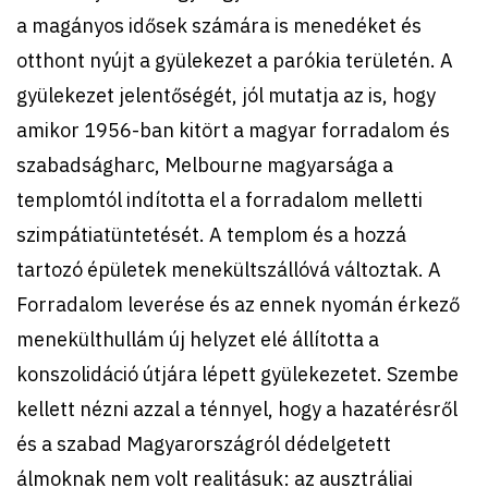
a magányos idősek számára is menedéket és
otthont nyújt a gyülekezet a parókia területén. A
gyülekezet jelentőségét, jól mutatja az is, hogy
amikor 1956-ban kitört a magyar forradalom és
szabadságharc, Melbourne magyarsága a
templomtól indította el a forradalom melletti
szimpátiatüntetését. A templom és a hozzá
tartozó épületek menekültszállóvá változtak. A
Forradalom leverése és az ennek nyomán érkező
menekülthullám új helyzet elé állította a
konszolidáció útjára lépett gyülekezetet. Szembe
kellett nézni azzal a ténnyel, hogy a hazatérésről
és a szabad Magyarországról dédelgetett
álmoknak nem volt realitásuk: az ausztráliai