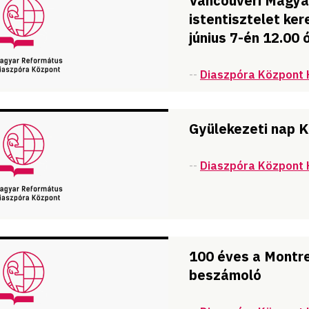
Vancouveri Magya
istentisztelet ker
június 7-én 12.00 
--
Diaszpóra Központ 
Gyülekezeti nap K
--
Diaszpóra Központ 
100 éves a Montr
beszámoló