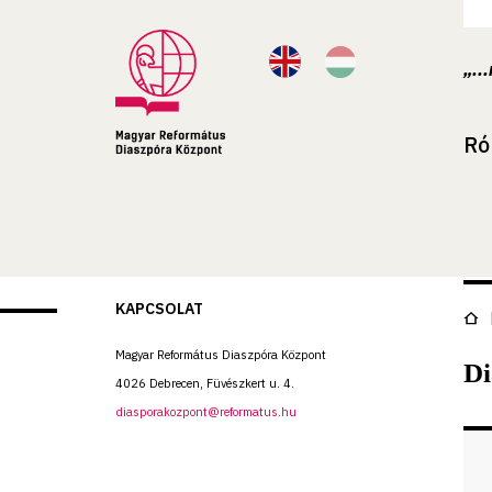
„..
Ró
KAPCSOLAT
Magyar Református Diaszpóra Központ
Di
4026 Debrecen, Füvészkert u. 4.
diasporakozpont@reformatus.hu