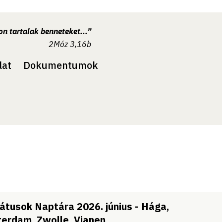
n tartalak benneteket...”
2Móz 3,16b
lat
Dokumentumok
átusok Naptára 2026. június - Hága,
erdam, Zwolle, Vianen