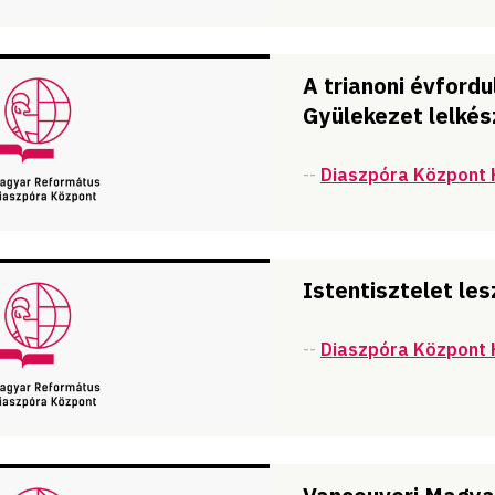
A trianoni évford
Gyülekezet lelkés
--
Diaszpóra Központ 
Istentisztelet les
--
Diaszpóra Központ 