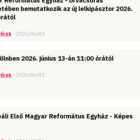
r Református Egyház - Úrvacsorás
etében bemutatkozik az új lelkipásztor 2026.
órától
Hírek
- 2026/06/03
ölnben 2026. június 13-án 11:00 órától
Hírek
- 2026/06/03
eáli Első Magyar Református Egyház - Képes