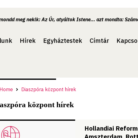
.mondd meg nekik: Az Úr, atyáitok Istene... azt mondta: Számo
lunk
Hírek
Egyháztestek
Címtár
Kapcso
Home
Diaszpóra központ hírek
aszpóra központ hírek
Hollandiai Reform
Amszterdam, Rott