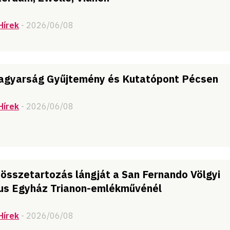
Hírek
- 2026/06/08
magyarság Gyűjtemény és Kutatópont Pécsen
Hírek
- 2026/06/08
összetartozás lángját a San Fernando Völgyi
s Egyház Trianon-emlékművénél
Hírek
- 2026/06/08