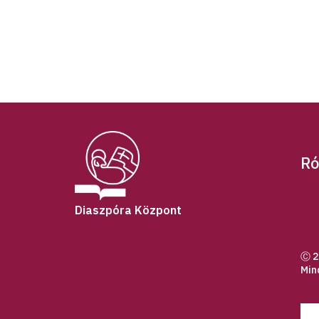
Ró
Diaszpóra Központ
Ⓒ 2
Min