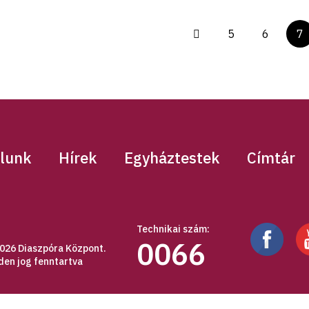
5
6
7
lunk
Hírek
Egyháztestek
Címtár
Technikai szám:
0066
026 Diaszpóra Központ.
den jog fenntartva