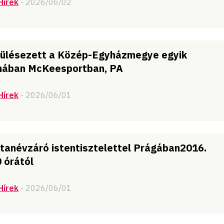
Hírek
- 2026/06/02
 ülésezett a Közép-Egyházmegye egyik
mában McKeesportban, PA
Hírek
- 2026/06/01
 tanévzáró istentisztelettel Prágában2016.
0 órától
Hírek
- 2026/06/01