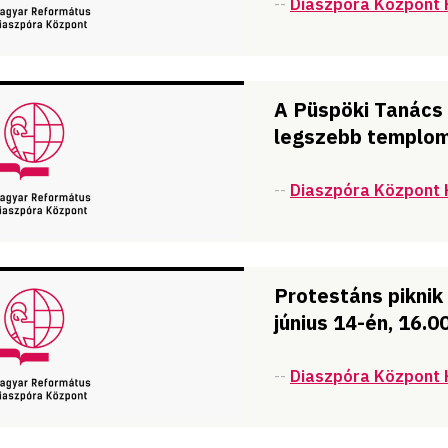
--
Diaszpóra Központ 
A Püspöki Tanács
legszebb templo
--
Diaszpóra Központ 
Protestáns piknik
június 14-én, 16.0
--
Diaszpóra Központ 